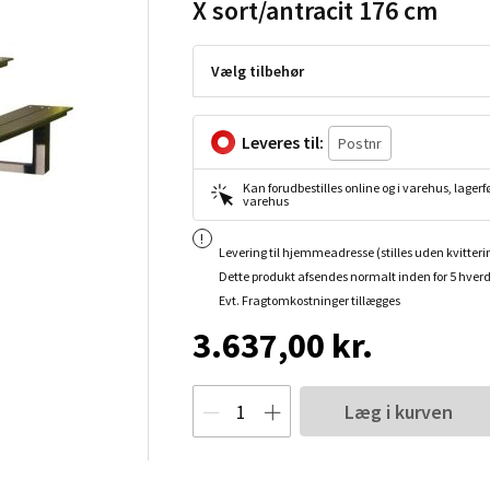
X sort/antracit 176 cm
Vælg tilbehør
Leveres til:
Kan forudbestilles online og i varehus, lagerfø
varehus
Levering til hjemmeadresse (stilles uden kvitteri
Dette produkt afsendes normalt inden for 5 hver
Evt. Fragtomkostninger tillægges
3.637,00 kr.
Læg i kurven