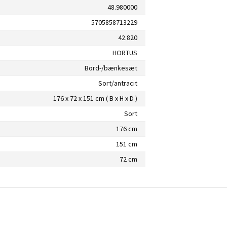
48.980000
5705858713229
42.820
HORTUS
Bord-/bænkesæt
Sort/antracit
176 x 72 x 151 cm ( B x H x D )
Sort
176 cm
151 cm
72 cm