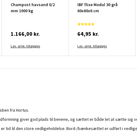
Champost havsand 0/2
IBF flise Modul 30 grå
mm 1000 kg
60x60x6 cm
1.166,00 kr.
64,95 kr.
Lev. omk. tillægges
Lev. omk. tillægges
ben fra Hortus.
 udformning giver god plads til benene, og sættet er både let at sætte sig v
kke er tid til den store vedligeholdelse. Bord-/bænkesættet er udført i vedl