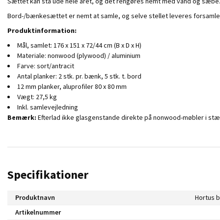
Sættet kan stå ude hele året, og det rengøres nemt med vand og sæbe
Bord-/bænkesættet er nemt at samle, og selve stellet leveres forsamle
Produktinformation:
Mål, samlet: 176 x 151 x 72/44 cm (B x D x H)
Materiale: nonwood (plywood) / aluminium
Farve: sort/antracit
Antal planker: 2 stk. pr. bænk, 5 stk. t. bord
12 mm planker, aluprofiler 80 x 80 mm
Vægt: 27,5 kg
Inkl. samlevejledning
Bemærk:
Efterlad ikke glasgenstande direkte på nonwood-møbler i stæ
Specifikationer
Produktnavn
Hortus 
Artikelnummer