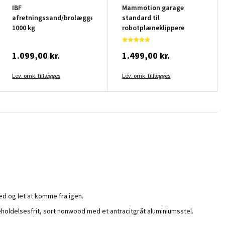
IBF
Mammotion garage
afretningssand/brolæggersand
standard til
1000 kg
robotplæneklippere
1.099,00 kr.
1.499,00 kr.
Lev. omk. tillægges
Lev. omk. tillægges
ed og let at komme fra igen.
igeholdelsesfrit, sort nonwood med et antracitgråt aluminiumsstel.