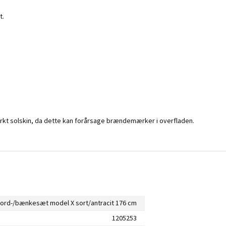
.
t.
rkt solskin, da dette kan forårsage brændemærker i overfladen.
bord-/bænkesæt model X sort/antracit 176 cm
1205253