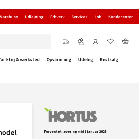
Varehuse
Udlejning
Erhverv
Services
Job
Kundecenter
Værktøj & værksted
Opvarmning
Udeleg
Restsalg
model
Forventet levering midt januar 2025.