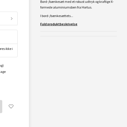
Bord-/bænkesæt med et robust udtryk og kraftige X-
formede aluminiumsben fra Hortus.
I bord-/bænkesættets...
Fuld produktbeskrivelse
res ikke i
ng)
dage