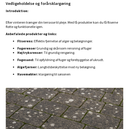
Vedligeholdelse og forårsklargøring
Introduktion:
Efter vinteren trænger din terrasse til pleje. Med få produkter kan du få fliserne
flotte og funktionelle igen.
Anbefalede produkter og links:
Fliserens:
Effektiv fjernelse af alger og belægninger.
Fugerenser
Grundig og skånsom rensning af fuger
Højtryksrenser:
Til grundig rengøring.
Fugesand:
Til opfyldning af fuger og forebyggelse af ukrudt.
Algefjerner:
Langtidsbeskyttelse mod ny belægning.
Havemøbler:
klargøring til sæsonen