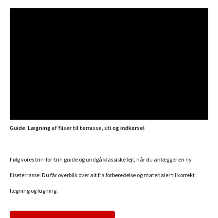
Guide: Lægning af fliser til terrasse, sti og indkørsel
Følg vores trin-for-trin guide og undgå klassiske fejl, når du anlægger en ny
fliseterrasse. Du får overblik over alt fra forberedelse og materialer til korrekt
lægning og fugning.