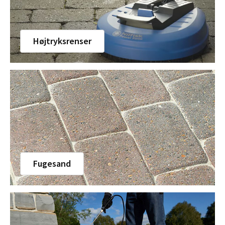
Højtryksrenser
Fugesand