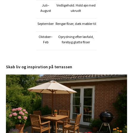
Juli–
Vedligehold. Hold øje med
August
ukrudt
September
Rengør fliser, dæk møbler til
Oktober–
Oprydning efter løvfald,
Feb
forebyg glatte fliser
Skab liv og inspiration på terrassen