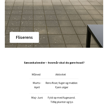
Fliserens
Sæsonkalender – hvornår skal du gøre hvad?
Måned
Aktivitet
Marts–
Rens fliser, fuger og møbler.
April
Fjern alger
Maj–Juni
Fyld op med fugesand.
Tilføj planter og lys