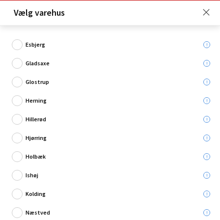
Click & Collect er gratis for Premium medlemmer -
Vælg varehus
Bliv medlem her!
Esbjerg
Gladsaxe
Hvad søger du?
Glostrup
Krukker
Herning
Hillerød
Restsalg
Hjørring
Holbæk
Ishøj
Kolding
Næstved