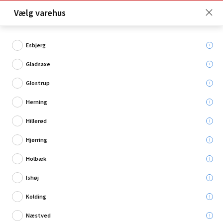
Click & Collect er gratis for Premium medlemmer -
Vælg varehus
Bliv medlem her!
Esbjerg
Gladsaxe
Hvad søger du?
Glostrup
Tommestokke
Herning
Hillerød
Hjørring
Holbæk
Ishøj
Kolding
Næstved