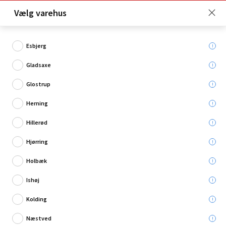
Click & Collect er gratis for Premium medlemmer -
Vælg varehus
Bliv medlem her!
Esbjerg
Gladsaxe
Hvad søger du?
Glostrup
Rengøringsmidler
Herning
Hillerød
Hjørring
Holbæk
Ishøj
Kolding
Næstved