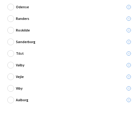
Odense
Randers
Roskilde
Skriv en anmeldelse
Sønderborg
Jotun penselrens 1L
Tilst
Leveres til:
Valby
Afhent i:
Vælg varehus
Se butikslager
Vejle
Viby
99,95 kr.
Aalborg
Læg i kurven