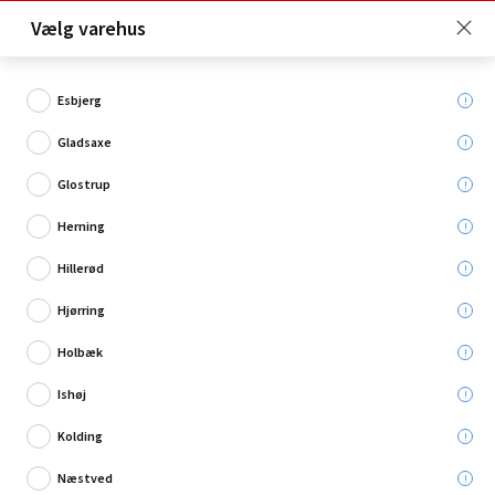
Click & Collect er gratis for Premium medlemmer -
Vælg varehus
Bliv medlem her!
Esbjerg
Gladsaxe
Hvad søger du?
Glostrup
Bådpleje
Herning
Hillerød
Restsalg
Hjørring
Holbæk
Ishøj
Kolding
Næstved