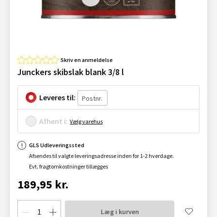
Skriv en anmeldelse
Junckers skibslak blank 3/8 l
Leveres til:
Afhent i:
Vælg varehus
GLS Udleveringssted
Afsendes til valgte leveringsadresse inden for 1-2 hverdage.
Evt. fragtomkostninger tillægges
189,95 kr.
Læg i kurven