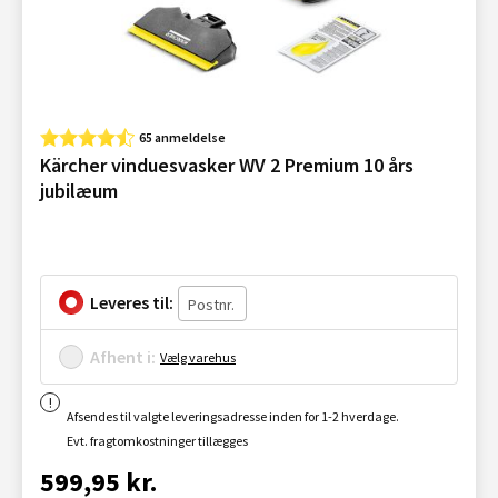
65 anmeldelse
Kärcher vinduesvasker WV 2 Premium 10 års
jubilæum
Leveres til:
Afhent i:
Vælg varehus
Afsendes til valgte leveringsadresse inden for 1-2 hverdage.
Evt. fragtomkostninger tillægges
599,95 kr.