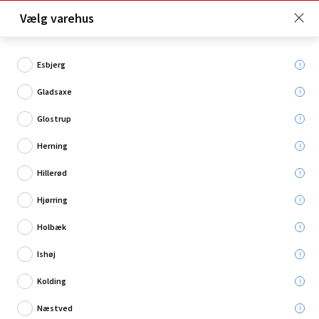
Click & Collect er gratis for Premium medlemmer -
Vælg varehus
Bliv medlem her!
Esbjerg
Gladsaxe
Hvad søger du?
Glostrup
Grillrengøring
Herning
Hillerød
Hjørring
Holbæk
Ishøj
Kolding
Næstved