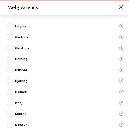
Click & Collect er gratis for Premium medlemmer -
Vælg varehus
Bliv medlem her!
Esbjerg
Gladsaxe
Hvad søger du?
Glostrup
Grillredskaber
Herning
Hillerød
Hjørring
Holbæk
Ishøj
Kolding
Næstved