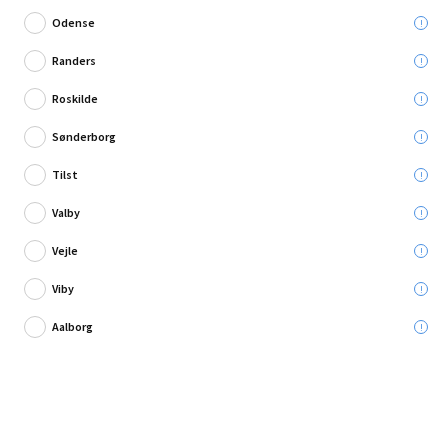
Odense
Randers
Roskilde
Skriv en anmeldelse
Sønderborg
Kingstone grillpalet
Tilst
Leveres til:
Valby
Afhent i:
Vælg varehus
Se butikslager
Vejle
Viby
109,95 kr.
Aalborg
Læg i kurven