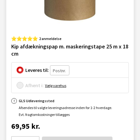
2 anmeldelse
Kip afdækningspap m. maskeringstape 25 m x 18
cm
Leveres til:
Afhent i:
Vælg varehus
GLS Udleveringssted
Afsendes til valgte leveringsadresse inden for 1-2 hverdage.
Evt. fragtomkostninger tillægges
69,95 kr.