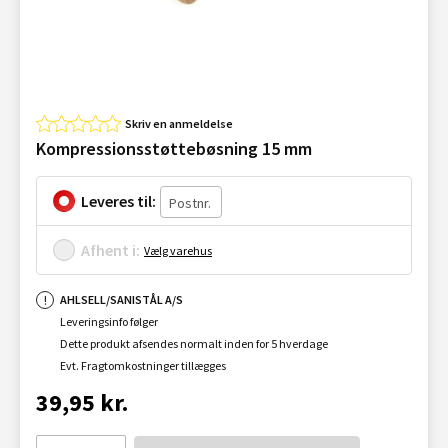
Skriv en anmeldelse
Kompressionsstøttebøsning 15 mm
Leveres til:
Afhent i:
Vælg varehus
AHLSELL/SANISTÅL A/S
Leveringsinfo følger
Dette produkt afsendes normalt inden for 5 hverdage
Evt. Fragtomkostninger tillægges
39,95 kr.