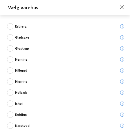
Click & Collect er gratis for Premium medlemmer -
Vælg varehus
Bliv medlem her!
Esbjerg
Gladsaxe
Hvad søger du?
Glostrup
Billeder og plakater
Herning
Hillerød
Hjørring
Holbæk
Ishøj
Kolding
Næstved