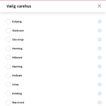
Click & Collect er gratis for Premium medlemmer -
Vælg varehus
Bliv medlem her!
Esbjerg
Gladsaxe
Hvad søger du?
Glostrup
Skovle, spader & grebe
Herning
Hillerød
Restsalg
Hjørring
Holbæk
Ishøj
Kolding
Næstved