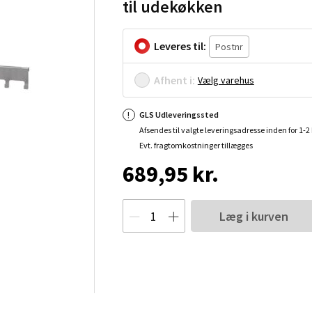
til udekøkken
Leveres til:
Afhent i:
Vælg varehus
GLS Udleveringssted
Afsendes til valgte leveringsadresse inden for 1-
Evt. fragtomkostninger tillægges
689,95 kr.
Læg i kurven