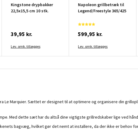
Kingstone drypbakker
Napoleon grillbetræk til
22,5x15,5 cm 10 stk.
Legend/Freestyle 365/425
39,95 kr.
599,95 kr.
Lev. omk. tillægges
Lev. omk. tillægges
fra Le Marquier. Sættet er designet til at optimere og organisere din grill
pe. Med dette sæt har du altså dine vigtigste grillredskaber lige ved hånden
økkenets bagvæg, hvilket gør det nemt at installere, da der ikke er behov f