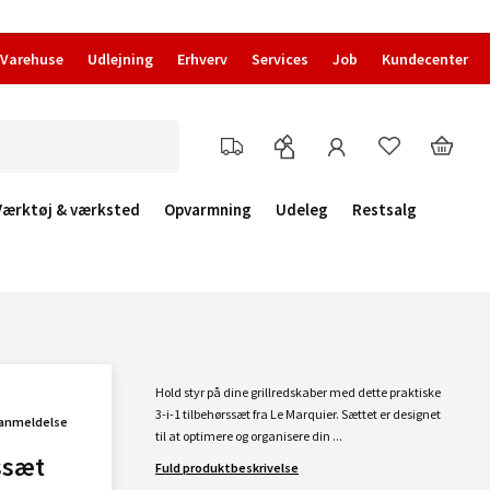
Varehuse
Udlejning
Erhverv
Services
Job
Kundecenter
Værktøj & værksted
Opvarmning
Udeleg
Restsalg
Hold styr på dine grillredskaber med dette praktiske
3-i-1 tilbehørssæt fra Le Marquier. Sættet er designet
 anmeldelse
til at optimere og organisere din ...
ssæt
Fuld produktbeskrivelse