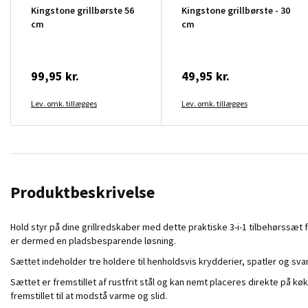
Kingstone grillbørste 56
Kingstone grillbørste - 30
cm
cm
99,95 kr.
49,95 kr.
Lev. omk. tillægges
Lev. omk. tillægges
Produktbeskrivelse
Hold styr på dine grillredskaber med dette praktiske 3-i-1 tilbehørssæt 
er dermed en pladsbesparende løsning.
Sættet indeholder tre holdere til henholdsvis krydderier, spatler og svam
Sættet er fremstillet af rustfrit stål og kan nemt placeres direkte på k
fremstillet til at modstå varme og slid.