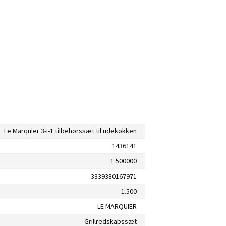
Le Marquier 3-i-1 tilbehørssæt til udekøkken
1436141
1.500000
3339380167971
1.500
LE MARQUIER
Grillredskabssæt