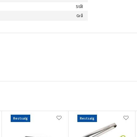
Stål
Grå
Restsalg
Restsalg