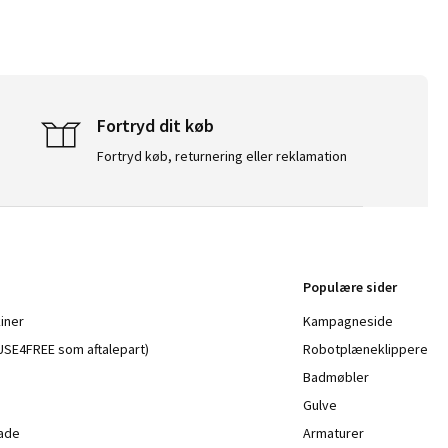
Fortryd dit køb
Fortryd køb, returnering eller reklamation
Populære sider
iner
Kampagneside
a USE4FREE som aftalepart)
Robotplæneklippere
Badmøbler
Gulve
lade
Armaturer