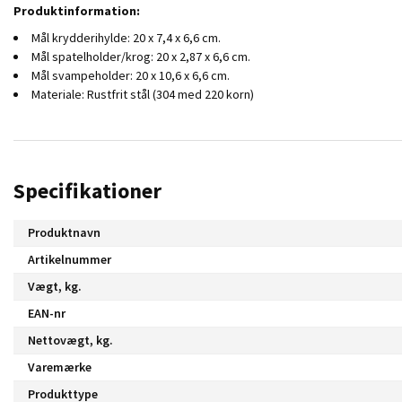
Produktinformation:
Mål krydderihylde: 20 x 7,4 x 6,6 cm.
Mål spatelholder/krog: 20 x 2,87 x 6,6 cm.
Mål svampeholder: 20 x 10,6 x 6,6 cm.
Materiale: Rustfrit stål (304 med 220 korn)
Specifikationer
Produktnavn
Artikelnummer
Vægt, kg.
EAN-nr
Nettovægt, kg.
Varemærke
Produkttype