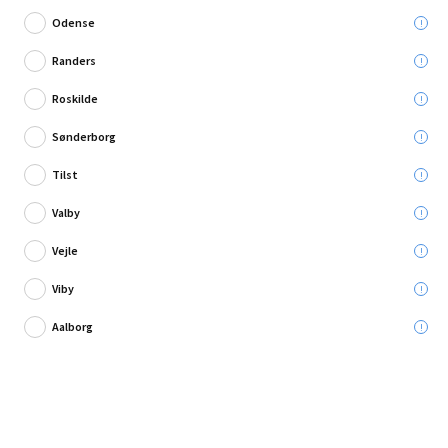
Odense
Randers
Roskilde
Skriv en anmeldelse
Sønderborg
Ledvance spotlampe 2X4,3W sort
Tilst
Valby
Leveres til:
Vejle
Viby
Afhent i:
Aalborg
299,95 kr.
Læg i kurven