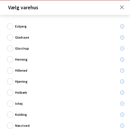
Click & Collect er gratis for Premium medlemmer -
Vælg varehus
Bliv medlem her!
Esbjerg
Gladsaxe
Hvad søger du?
Glostrup
Spotlamper
Herning
Hillerød
Restsalg
Hjørring
Holbæk
Ishøj
Kolding
Næstved