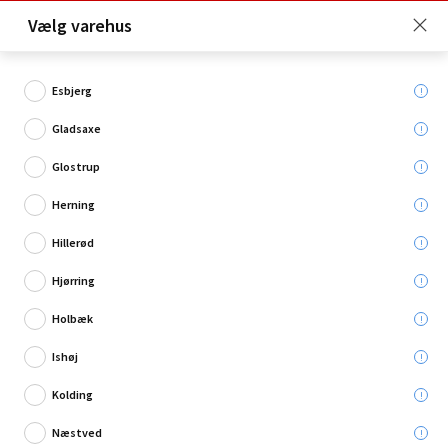
Click & Collect er gratis for Premium medlemmer -
Vælg varehus
Bliv medlem her!
Esbjerg
Gladsaxe
Hvad søger du?
Glostrup
Spotlamper
Herning
Hillerød
Restsalg
Hjørring
Holbæk
Ishøj
Kolding
Næstved