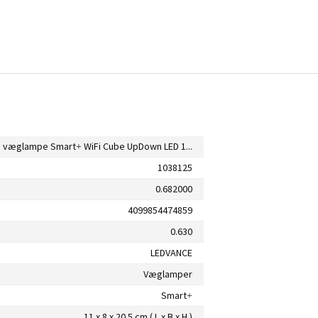
Ledvance væglampe Smart+ WiFi Cube UpDown LED 14 W RGBW IP44
1038125
0.682000
4099854474859
0.630
LEDVANCE
Væglamper
Smart+
11 x 8 x 20.5 cm ( L x B x H )