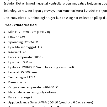
årstider. Det er tilmed muligt at kontrollere den innovative belysning ud
Teknologien kræver ingen gateway, men kommunikerer i stedet via hje
Den innovative LED-teknologi bruger kun 14 W og har en levetid på op ti
Produktinformation:
Mål: 11 x 8 x 20,5 cm (L x B x H)
Effekt: 14 W
Spænding: 220-240 V
Lyskilde: indbygget LED
RA-værdi: ≥80
Farvetemperatur: 3000 K
Lysstrøm: 950 lm
Lysfarve: RGBW (+16 mio. farver og varm hvid)
Levetid: 25.000 timer
Tæthedsgrad: IP44
Dæmpbar: ja
Omgivelsestemperatur: -20-+40 °C
Materiale: aluminium/polykarbonat
Farve: mørkegrå
App: Ledvance Smart+ WiFi (iOS 10.0/Android 6.0 el. senere)