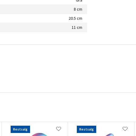
8 cm
20.5 cm
11 cm
Restsalg
Restsalg