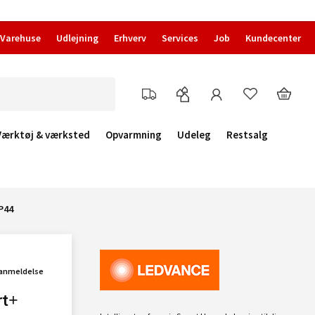
Varehuse
Udlejning
Erhverv
Services
Job
Kundecenter
Værktøj & værksted
Opvarmning
Udeleg
Restsalg
P44
 anmeldelse
rt+