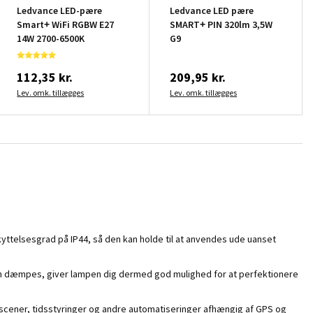
Ledvance LED-pære
Ledvance LED pære
Smart+ WiFi RGBW E27
SMART+ PIN 320lm 3,5W
14W 2700-6500K
G9
112,35 kr.
209,95 kr.
Lev. omk. tillægges
Lev. omk. tillægges
ttelsesgrad på IP44, så den kan holde til at anvendes ude uanset
 kan dæmpes, giver lampen dig dermed god mulighed for at perfektionere
scener, tidsstyringer og andre automatiseringer afhængig af GPS og