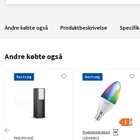
Andre købte også
Produktbeskrivelse
Specifik
Andre købte også
Restsalg
Restsalg
Produktdatablad
PHILIPS HUE
LEDVANCE