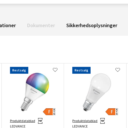
ationer
Dokumenter
Sikkerhedsoplysninger
Restsalg
Restsalg
Produktdatablad
Produktdatablad
LEDVANCE
LEDVANCE