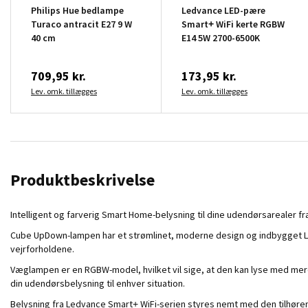
Philips Hue bedlampe
Ledvance LED-pære
Turaco antracit E27 9 W
Smart+ WiFi kerte RGBW
40 cm
E14 5W 2700-6500K
709,95 kr.
173,95 kr.
Lev. omk. tillægges
Lev. omk. tillægges
Produktbeskrivelse
Intelligent og farverig Smart Home-belysning til dine udendørsarealer f
Cube UpDown-lampen har et strømlinet, moderne design og indbygget LED
vejrforholdene.
Væglampen er en RGBW-model, hvilket vil sige, at den kan lyse med mere
din udendørsbelysning til enhver situation.
Belysning fra Ledvance Smart+ WiFi-serien styres nemt med den tilhøre