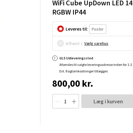
WiFi Cube UpDown LED 14
RGBW IP44
Leveres til:
Afhent i:
Vælg varehus
GLS Udleveringssted
Afsendes til valgte leveringsadresse inden for 1-
Evt. fragtomkostninger tillægges
800,00 kr.
Læg i kurven