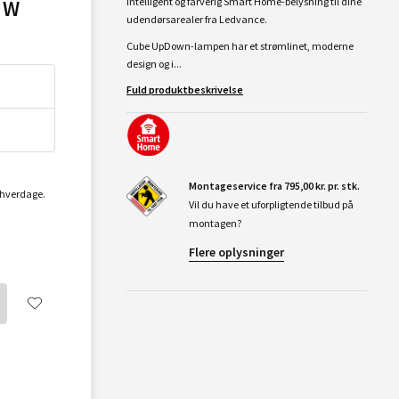
 W
Intelligent og farverig Smart Home-belysning til dine
udendørsarealer fra Ledvance.
Cube UpDown-lampen har et strømlinet, moderne
design og i...
Fuld produktbeskrivelse
Montageservice fra 795,00 kr. pr. stk.
2 hverdage.
Vil du have et uforpligtende tilbud på
montagen?
Flere oplysninger