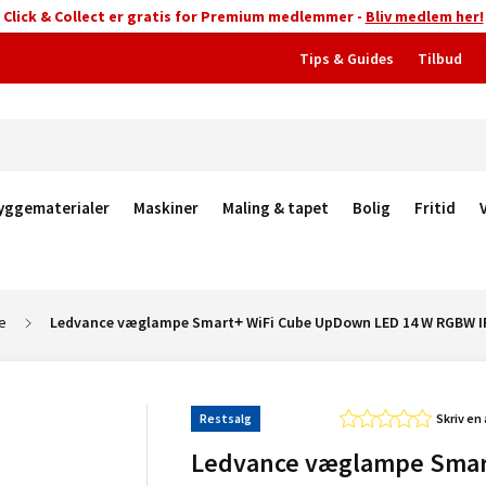
Click & Collect er gratis for Premium medlemmer -
Bliv medlem her!
Tips & Guides
Tilbud
yggematerialer
Maskiner
Maling & tapet
Bolig
Fritid
e
Ledvance væglampe Smart+ WiFi Cube UpDown LED 14 W RGBW I
Restsalg
Skriv en
Ledvance væglampe Sma