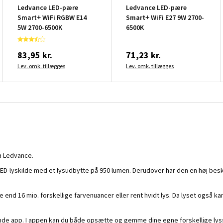
Ledvance LED-pære
Ledvance LED-pære
Smart+ WiFi RGBW E14
Smart+ WiFi E27 9W 2700-
5W 2700-6500K
6500K
83,95 kr.
71,23 kr.
Lev. omk. tillægges
Lev. omk. tillægges
ra Ledvance.
-lyskilde med et lysudbytte på 950 lumen. Derudover har den en høj besky
 end 16 mio. forskellige farvenuancer eller rent hvidt lys. Da lyset også
nde app. I appen kan du både opsætte og gemme dine egne forskellige lys