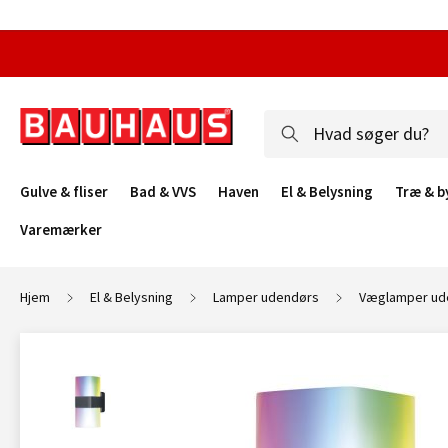
Gulve & fliser
Bad & VVS
Haven
El & Belysning
Træ & b
Varemærker
Hjem
El & Belysning
Lamper udendørs
Væglamper ud