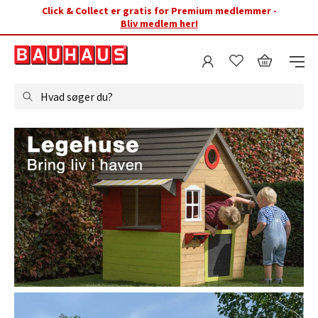
Click & Collect er gratis for Premium medlemmer -
Bliv medlem her!
Hvad søger du?