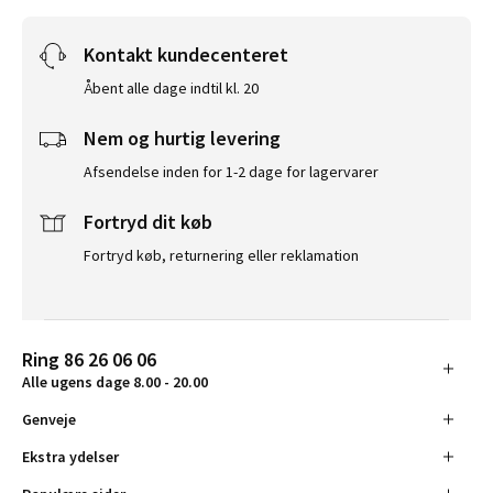
Kontakt kundecenteret
Åbent alle dage indtil kl. 20
Nem og hurtig levering
Afsendelse inden for 1-2 dage for lagervarer
Fortryd dit køb
Fortryd køb, returnering eller reklamation
Ring 86 26 06 06
Alle ugens dage 8.00 - 20.00
Genveje
Ekstra ydelser