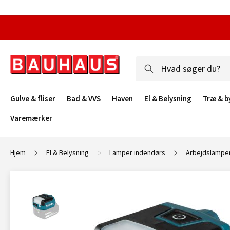
Gulve & fliser
Bad & VVS
Haven
El & Belysning
Træ & b
Varemærker
Hjem
El & Belysning
Lamper indendørs
Arbejdslamper