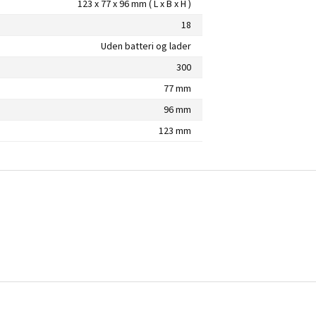
123 x 77 x 96 mm ( L x B x H )
18
Uden batteri og lader
300
77 mm
96 mm
123 mm