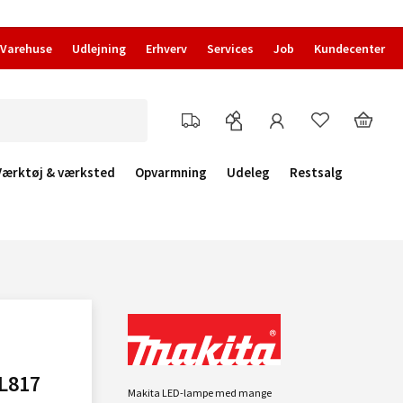
Varehuse
Udlejning
Erhverv
Services
Job
Kundecenter
Værktøj & værksted
Opvarmning
Udeleg
Restsalg
L817
Makita LED-lampe med mange