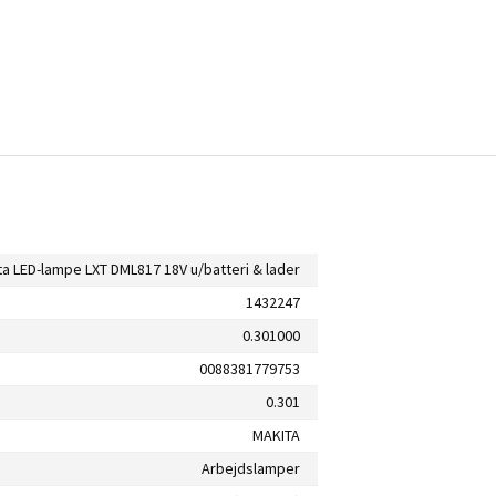
ta LED-lampe LXT DML817 18V u/batteri & lader
1432247
0.301000
0088381779753
0.301
MAKITA
Arbejdslamper