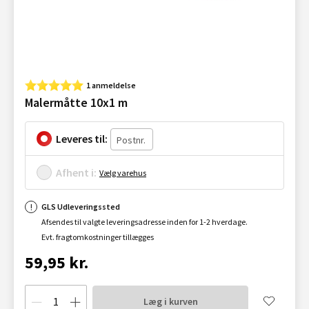
1 anmeldelse
Malermåtte 10x1 m
Leveres til:
Afhent i:
Vælg varehus
GLS Udleveringssted
Afsendes til valgte leveringsadresse inden for 1-2 hverdage.
Evt. fragtomkostninger tillægges
59,95 kr.
Læg i kurven