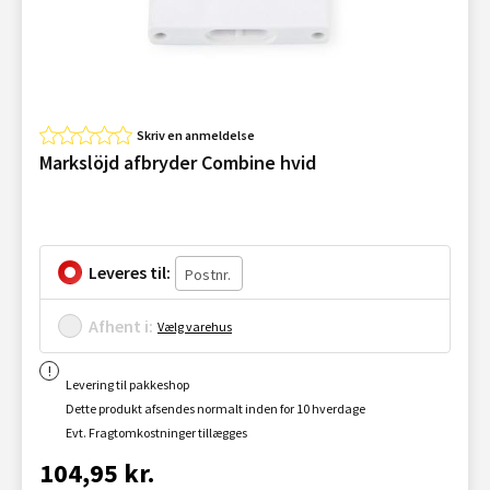
Skriv en anmeldelse
Markslöjd afbryder Combine hvid
Leveres til:
Afhent i:
Vælg varehus
Levering til pakkeshop
Dette produkt afsendes normalt inden for 10 hverdage
Evt. Fragtomkostninger tillægges
104,95 kr.