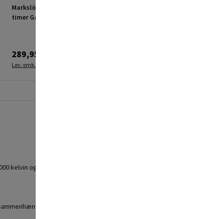
Markslöjd lyssensor og
Markslöjd transformer
timer Garden 24
Garden 24 36W
289,95 kr.
559,95 kr.
Lev. omk. tillægges
Lev. omk. tillægges
 kelvin og en lysstrøm på 65 lumen, hvilket betyder, at den afgiver et
 ét sammenhængende system.