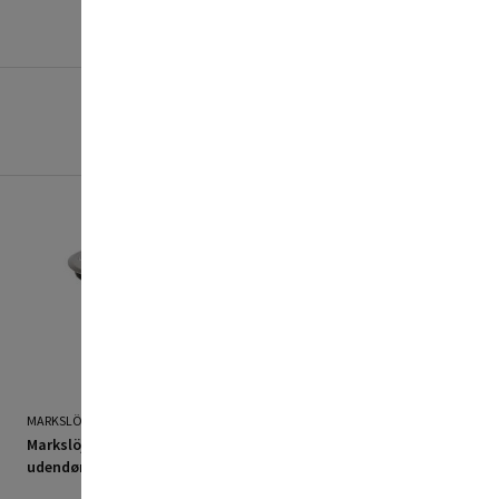
MARKSLÖJD
MARKSLÖJD
Markslöjd Garden 24
Markslöjd Garden 24
udendørs spot 6W sort
udendørs spot 9W sort