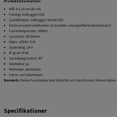
Produktinformation:
Mål: 6 x 10 cm (Ø x H)
Fatning: indbygget LED
Lyskildetype: indbygget diode/LED
Dette produkt indeholder en lyskilde i energieffektivitetsklasse E
Farvetemperatur: 3000 K
Lysstyrke: 65 lumen
Maks. effekt: 3 W
Spænding: 24 V
IP-grad: IP44
Spredningsvinkel: 90°
Dæmpbar: ja
Materiale: aluminium
Farve: sort/aluminium
Bemærk:
Denne havelampe skal tilsluttes en transformer. Denne købes
Specifikationer