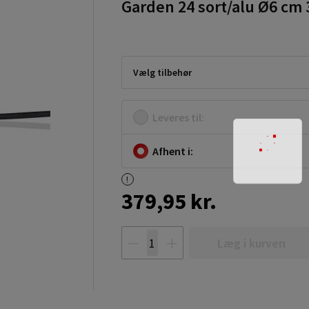
Garden 24 sort/alu Ø6 cm 
Vælg tilbehør
Leveres til:
Afhent i:
379,95 kr.
Læg i kurven