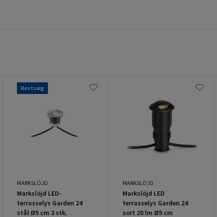
Restsalg
MARKSLÖJD
MARKSLÖJD
Markslöjd LED-
Markslöjd LED
terrasselys Garden 24
terrasselys Garden 24
stål Ø5 cm 3 stk.
sort 20 lm Ø5 cm