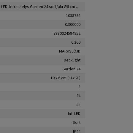
Markslöjd LED-terrasselys Garden 24 sort/alu Ø6 cm 3 W
1038792
0.300000
7330024584952
0.260
MARKSLÖJD
Decklight
Garden 24
10 x 6 cm ( H x Ø )
3
24
Ja
Int. LED
Sort
IP44