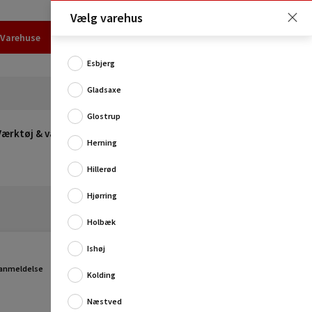
Vælg varehus
Varehuse
Udlejning
Erhverv
Services
Job
Kundecenter
Esbjerg
Gladsaxe
Glostrup
Værktøj & værksted
Opvarmning
Udeleg
Restsalg
Herning
Hillerød
Hjørring
Holbæk
Ishøj
 anmeldelse
Kolding
Næstved