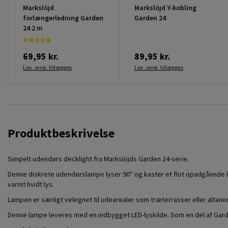
Markslöjd
Markslöjd Y-kobling
forlængerledning Garden
Garden 24
24 2 m
69,95 kr.
89,95 kr.
Lev. omk. tillægges
Lev. omk. tillægges
Produktbeskrivelse
Simpelt udendørs decklight fra Markslöjds Garden 24-serie.
Denne diskrete udendørslampe lyser 90° og kaster et flot opadgående ly
varmt hvidt lys.
Lampen er særligt velegnet til udearealer som træterrasser eller altaner,
Denne lampe leveres med en indbygget LED-lyskilde. Som en del af Ga