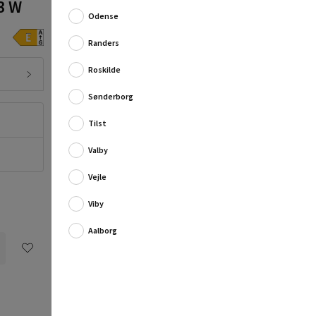
3 W
Simpelt udendørs decklight fra Markslöjds Garden
24-serie.
Odense
Denne diskrete udendørslampe lyser 90° og kaster et
Randers
flot opadgående lys. Terrass...
Roskilde
Fuld produktbeskrivelse
Sønderborg
Montageservice fra 385,00 kr. pr. stk.
Tilst
Vil du have et uforpligtende tilbud på
montagen?
Valby
Flere oplysninger
Vejle
Viby
Aalborg