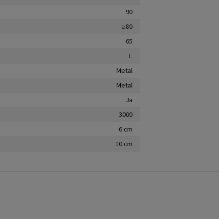
90
≥80
65
E
Metal
Metal
Ja
3000
6 cm
10 cm