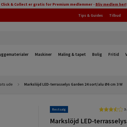
Click & Collect er gratis for Premium medlemmer -
Bliv medlem her!
Tips & Guides
Tilbud
yggematerialer
Maskiner
Maling & tapet
Bolig
Fritid
ots ude
Markslöjd LED-terrasselys Garden 24 sort/alu Ø6 cm 3 W
Restsalg
3
Markslöjd LED-terrasselys