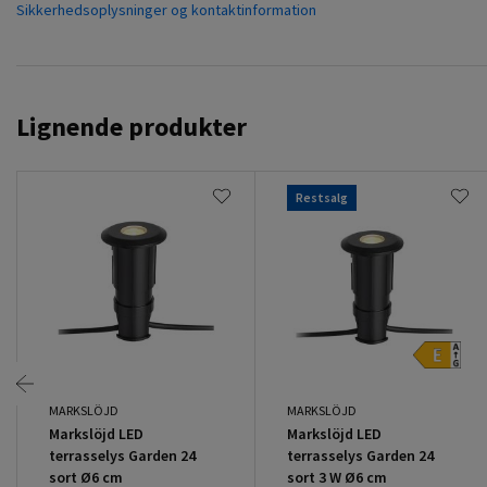
Sikkerhedsoplysninger og kontaktinformation
Lignende produkter
Restsalg
MARKSLÖJD
MARKSLÖJD
Markslöjd LED
Markslöjd LED
terrasselys Garden 24
terrasselys Garden 24
sort Ø6 cm
sort 3 W Ø6 cm