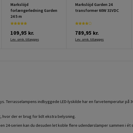
Markslöjd
Markslöjd Garden 24
forlængerledning Garden
transformer 60W 31VDC
24 5 m
109,95 kr.
789,95 kr.
Lev. omk. tillægges
Lev. omk. tillægges
s. Terrasselampens indbyggede LED-lyskilde har en farvetemperatur på 3000
 hvor der er brug for lidt ekstra belysning.
rden 24-serien kan du desuden let koble flere udendørslamper sammen i