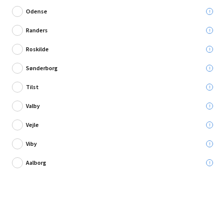
Odense
Randers
Roskilde
Skriv en anmeldelse
Sønderborg
Markslöjd spotrondel Ciro sort/stål GU10 Ø26 cm
Tilst
Valby
Leveres til:
Vejle
Viby
Afhent i:
Vælg varehus
Se butikslager
Aalborg
524,95 kr.
Læg i kurven