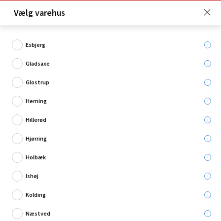
Click & Collect er gratis for Premium medlemmer -
Vælg varehus
Bliv medlem her!
Esbjerg
Gladsaxe
Hvad søger du?
Glostrup
Spotrondeller
Herning
Hillerød
Restsalg
Hjørring
Holbæk
Ishøj
Kolding
Næstved