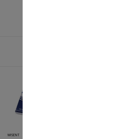
WISENT
STANLEY