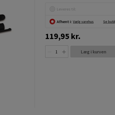
Leveres til:
Afhent i:
Vælg varehus
Se buti
119,95 kr.
Læg i kurven