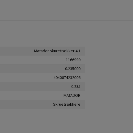
Matador skuretrækker 4i1
1166999
0.235000
4040674232006
0.235
MATADOR
Skruetrækkere