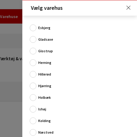
Vælg varehus
Varehuse
Udlejning
Erhverv
Services
Job
Kundecenter
Esbjerg
Gladsaxe
Glostrup
Værktøj & værksted
Opvarmning
Udeleg
Restsalg
Herning
Hillerød
Hjørring
Holbæk
Ishøj
Kolding
Skruetrækker med fire forskellige størrelse kærve, der
gør den yderst alsidig og praktisk.
Næstved