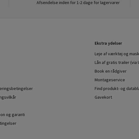
Afsendelse inden for 1-2 dage for lagervarer
Ekstra ydelser
Leje af værktøj og mask
Lån af gratis trailer (vi
Book en rådgiver
Montageservice
veringsbetingelser
Find produkt- og datab
ngsvilkår
Gavekort
ion og garanti
ingelser