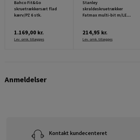
Bahco Fit&Go
Stanley
skruetrækkersæt flad
skraldeskruetrækker
kærv/PZ 6 stk.
Fatmax multi-bit m/LED
lille
1.169,00 kr.
214,95 kr.
Lev. omk. tillægges
Lev. omk. tillægges
Anmeldelser
Kontakt kundecenteret