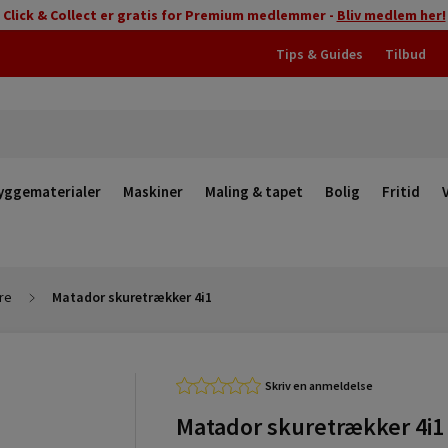
Click & Collect er gratis for Premium medlemmer -
Bliv medlem her!
Tips & Guides
Tilbud
yggematerialer
Maskiner
Maling & tapet
Bolig
Fritid
re
Matador skuretrækker 4i1
Skriv en anmeldelse
Matador skuretrækker 4i1