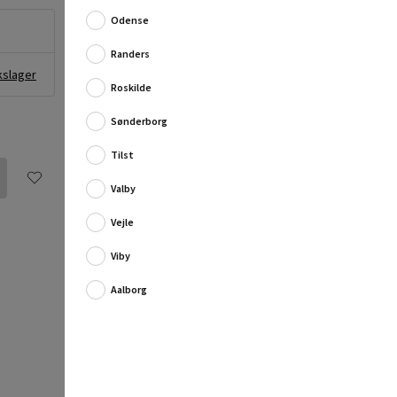
Skuretrækkeren er velegnet til hobby, legetøj, ...
Odense
Fuld produktbeskrivelse
Randers
kslager
Roskilde
Sønderborg
Tilst
Valby
Vejle
Viby
Aalborg