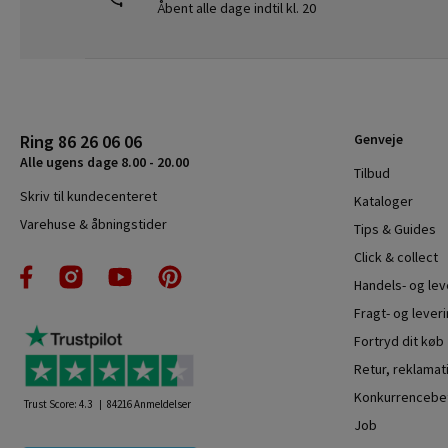
Åbent alle dage indtil kl. 20
Ring 86 26 06 06
Genveje
Alle ugens dage 8.00 - 20.00
Tilbud
Skriv til kundecenteret
Kataloger
Varehuse & åbningstider
Tips & Guides
Click & collect
Handels- og le
Fragt- og leveri
Fortryd dit køb
Retur, reklamat
Konkurrencebet
Trust Score:
4.3
84216
Anmeldelser
Job