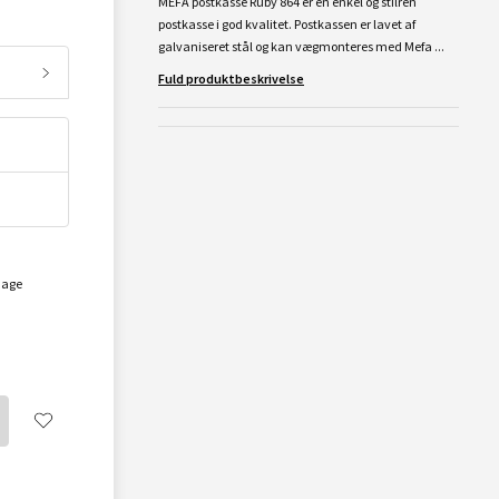
MEFA postkasse Ruby 864 er en enkel og stilren
postkasse i god kvalitet. Postkassen er lavet af
galvaniseret stål og kan vægmonteres med Mefa ...
Fuld produktbeskrivelse
dage