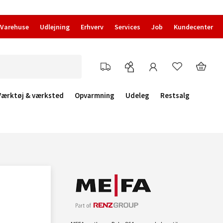
Varehuse
Udlejning
Erhverv
Services
Job
Kundecenter
Værktøj & værksted
Opvarmning
Udeleg
Restsalg