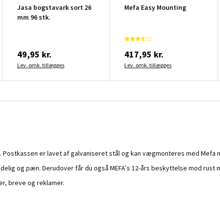
Jasa bogstavark sort 26
Mefa Easy Mounting
mm 96 stk.
49,95 kr.
417,95 kr.
Lev. omk. tillægges
Lev. omk. tillægges
et. Postkassen er lavet af galvaniseret stål og kan vægmonteres med Mefa 
yddelig og pæn. Derudover får du også MEFA's 12-års beskyttelse mod rust 
ser, breve og reklamer.