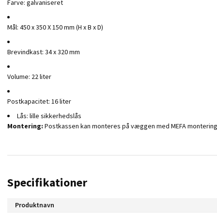
Farve: galvaniseret
Mål: 450 x 350 X 150 mm (H x B x D)
Brevindkast: 34 x 320 mm
Volume: 22 liter
Postkapacitet: 16 liter
Lås: lille sikkerhedslås
Montering:
Postkassen kan monteres på væggen med MEFA monteringsp
Specifikationer
Produktnavn