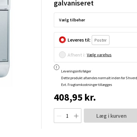
galvaniseret
Vælg tilbehør
Leveres til:
Afhent i:
Vælg varehus
Leveringsinfo følger
Dette produkt afsendes normalt inden for 5 hver
Evt. Fragtomkostninger tillægges
408,95 kr.
Læg i kurven