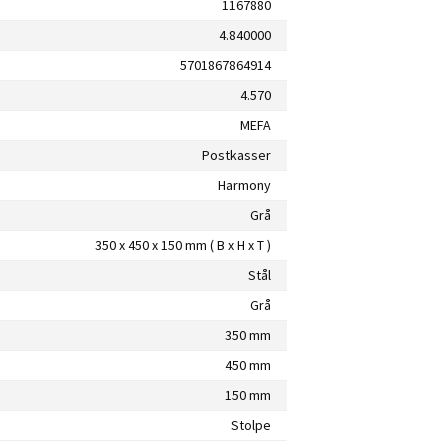
1167880
4.840000
5701867864914
4.570
MEFA
Postkasser
Harmony
Grå
350 x 450 x 150 mm ( B x H x T )
Stål
Grå
350 mm
450 mm
150 mm
Stolpe