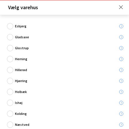
Click & Collect er gratis for Premium medlemmer -
Vælg varehus
Bliv medlem her!
Esbjerg
Gladsaxe
Hvad søger du?
Glostrup
Rengøringsmidler
Herning
Hillerød
Restsalg
Hjørring
Holbæk
Ishøj
Kolding
Næstved