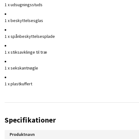
1 x udsugningsstuds
1 x beskyttelsesglas
1 x spånbeskyttelsesplade
1 x stiksavklinge til træ
1 x sekskantnøgle
1 x plastkuffert
Specifikationer
Produktnavn