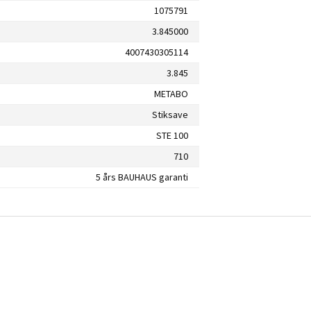
1075791
3.845000
4007430305114
3.845
METABO
Stiksave
STE 100
710
5 års BAUHAUS garanti