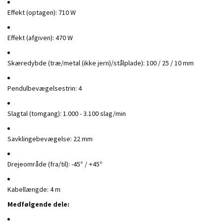
Effekt (optagen): 710 W
Effekt (afgiven): 470 W
Skæredybde (træ/metal (ikke jern)/stålplade): 100 / 25 / 10 mm
Pendulbevægelsestrin: 4
Slagtal (tomgang): 1.000 - 3.100 slag/min
Savklingebevægelse: 22 mm
Drejeområde (fra/til): -45° / +45°
Kabellængde: 4 m
Medfølgende dele: