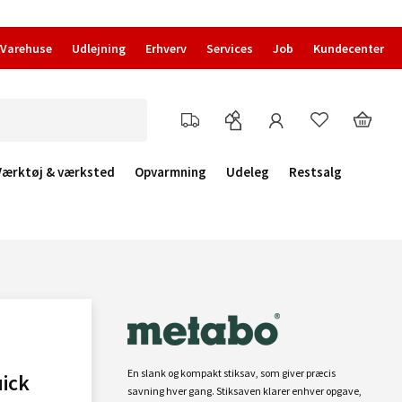
Varehuse
Udlejning
Erhverv
Services
Job
Kundecenter
Værktøj & værksted
Opvarmning
Udeleg
Restsalg
En slank og kompakt stiksav, som giver præcis
uick
savning hver gang. Stiksaven klarer enhver opgave,