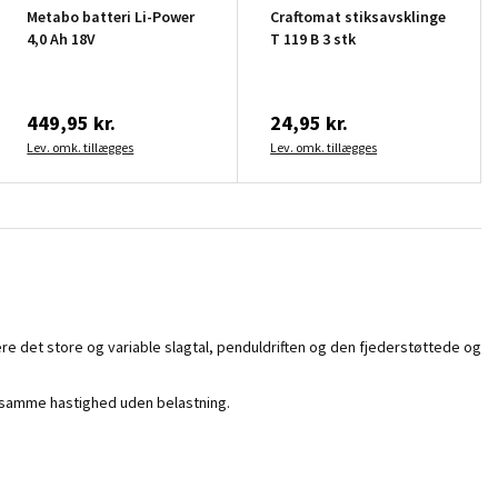
Metabo batteri Li-Power
Craftomat stiksavsklinge
4,0 Ah 18V
T 119 B 3 stk
449,95 kr.
24,95 kr.
Lev. omk. tillægges
Lev. omk. tillægges
re det store og variable slagtal, penduldriften og den fjederstøttede og
ed samme hastighed uden belastning.