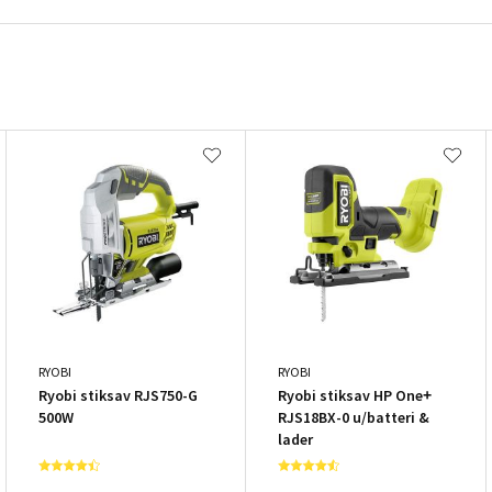
RYOBI
RYOBI
Ryobi stiksav RJS750-G
Ryobi stiksav HP One+
500W
RJS18BX-0 u/batteri &
lader