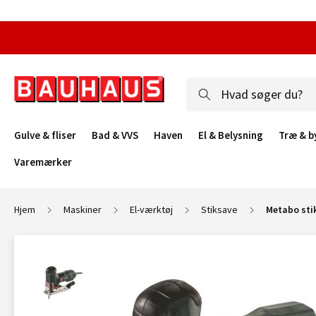
Gulve & fliser
Bad & VVS
Haven
El & Belysning
Træ & b
Varemærker
Hjem
Maskiner
El-værktøj
Stiksave
Metabo sti