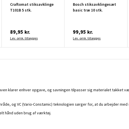
Craftomat stiksavklinge
Bosch stiksavklingesæt
T101B 5 stk.
basic træ 10 stk.
89,95 kr.
99,95 kr.
Lev. omk. tillægges
Lev. omk. tillægges
ven klarer enhver opgave, og savningen tilpasser sig materialet takket væ
sområde, og VC (Vario-Constamic) teknologien sørger for, at du arbejder m
elt hånd uden brug af værktøj.