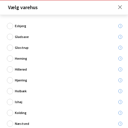
Click & Collect er gratis for Premium medlemmer -
Vælg varehus
Bliv medlem her!
Esbjerg
Gladsaxe
Hvad søger du?
Glostrup
Tommestokke
Herning
Hillerød
Hjørring
Holbæk
Ishøj
Kolding
Næstved