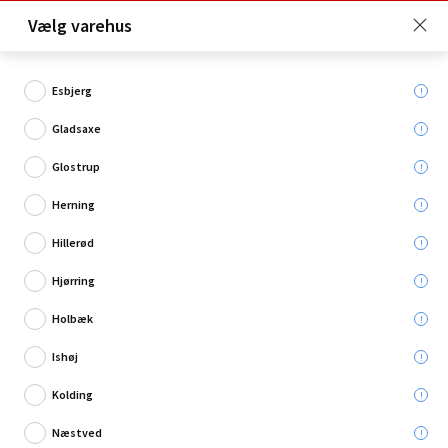
Click & Collect er gratis for Premium medlemmer -
Vælg varehus
Bliv medlem her!
Esbjerg
Gladsaxe
Hvad søger du?
Glostrup
Slibeværktøj
Herning
Hillerød
Hjørring
Holbæk
Ishøj
Kolding
Næstved