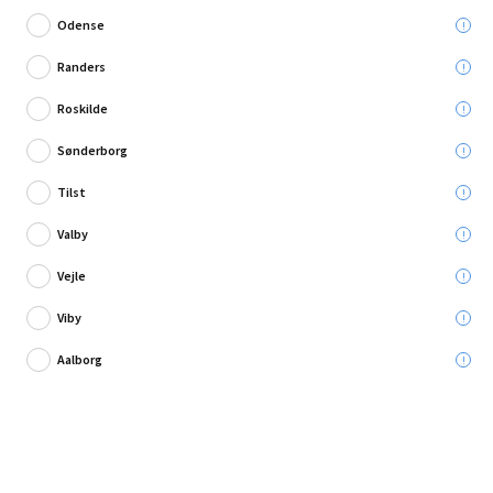
Odense
Randers
Roskilde
1 anmeldelse
Sønderborg
Mirka slibesvamp 100x70x28mm M/F 1 stk.
Tilst
Valby
Leveres til:
Vejle
Viby
Afhent i:
Vælg varehus
Se butikslager
Aalborg
24,95 kr.
Pris pr. enhed:
24,95 kr./Stk