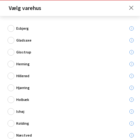
Click & Collect er gratis for Premium medlemmer -
Vælg varehus
Bliv medlem her!
Esbjerg
Gladsaxe
Hvad søger du?
Glostrup
Tommestokke
Herning
Hillerød
Hjørring
Holbæk
Ishøj
Kolding
Næstved