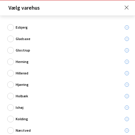
Click & Collect er gratis for Premium medlemmer -
Vælg varehus
Bliv medlem her!
Esbjerg
Gladsaxe
Hvad søger du?
Glostrup
Fittings
Herning
Hillerød
Hjørring
Holbæk
Ishøj
Kolding
Næstved