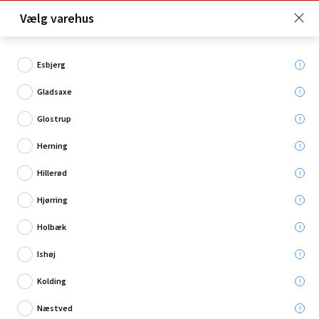
Click & Collect er gratis for Premium medlemmer -
Vælg varehus
Bliv medlem her!
Esbjerg
Gladsaxe
Hvad søger du?
Glostrup
Havesprøjter
Herning
Hillerød
Hjørring
Holbæk
Ishøj
Kolding
Næstved