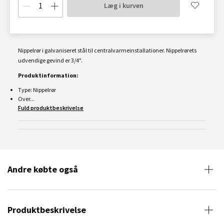
Læg i kurven
Nippelrør i galvaniseret stål til centralvarmeinstallationer. Nippelrørets
udvendige gevind er
3/4
".
Produktinformation:
Type: Nippelrør
Over...
Fuld produktbeskrivelse
Andre købte også
Produktbeskrivelse