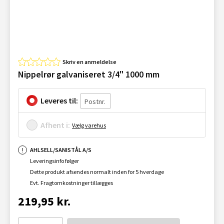
Skriv en anmeldelse
Nippelrør galvaniseret 3/4" 1000 mm
Leveres til:
Afhent i:
Vælg varehus
AHLSELL/SANISTÅL A/S
Leveringsinfo følger
Dette produkt afsendes normalt inden for 5 hverdage
Evt. Fragtomkostninger tillægges
219,95 kr.