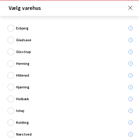
Click & Collect er gratis for Premium medlemmer -
Vælg varehus
Bliv medlem her!
Esbjerg
Gladsaxe
Hvad søger du?
Glostrup
Spotlamper
Herning
Hillerød
Restsalg
Hjørring
Holbæk
Ishøj
Kolding
Næstved