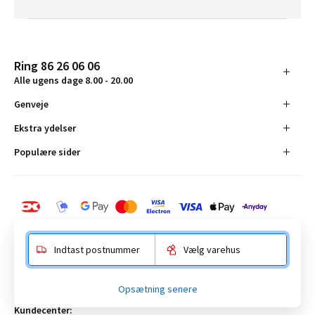
Ring 86 26 06 06
Alle ugens dage 8.00 - 20.00
Genveje
Ekstra ydelser
Populære sider
Indtast postnummer
Vælg varehus
BAUHAUS Danmark A/S:
Opsætning senere
Anelystparken 16, 8381 Tilst. CVR-nummer 19555305
Kundecenter: