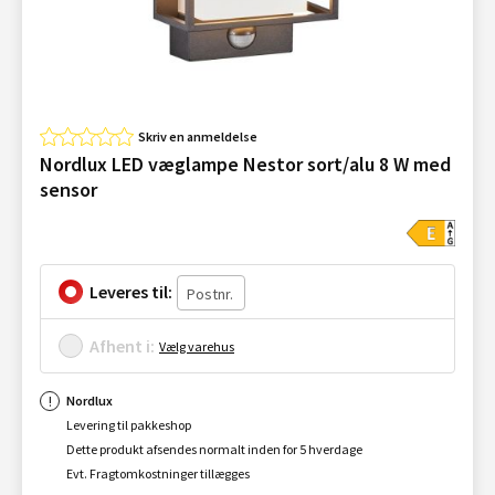
Skriv en anmeldelse
Nordlux LED væglampe Nestor sort/alu 8 W med
sensor
Leveres til:
Afhent i:
Vælg varehus
Nordlux
Levering til pakkeshop
Dette produkt afsendes normalt inden for 5 hverdage
Evt. Fragtomkostninger tillægges