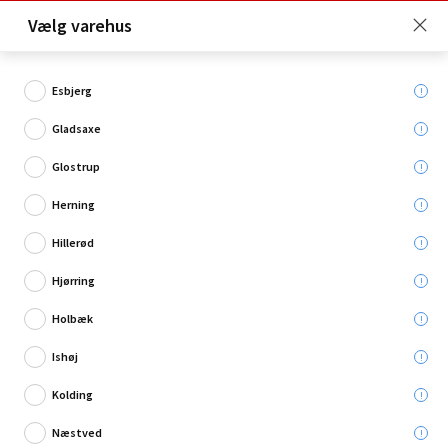
Click & Collect er gratis for Premium medlemmer -
Vælg varehus
Bliv medlem her!
Esbjerg
Gladsaxe
Hvad søger du?
Glostrup
Pendler
Herning
Hillerød
Restsalg
Hjørring
Holbæk
Ishøj
Kolding
Næstved