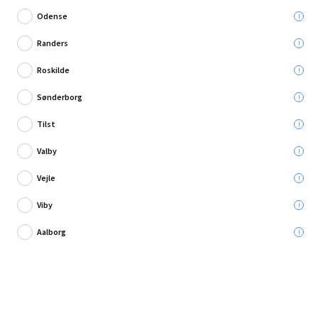
Odense
Randers
Roskilde
Skriv en anmeldelse
Sønderborg
Nordlux pendel Dial 45 gul E27 40 W Ø45 cm
Tilst
Valby
Leveres til:
Vejle
Viby
Afhent i:
Vælg varehus
Se butikslager
Aalborg
559,95 kr.
Læg i kurven