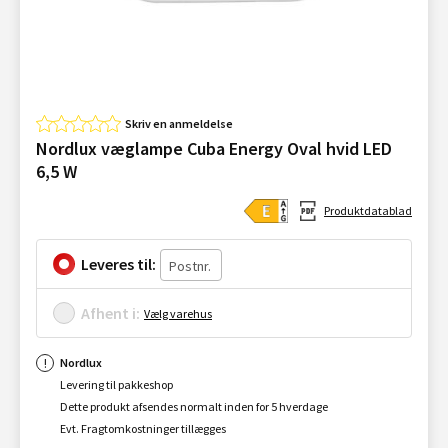
Skriv en anmeldelse
Nordlux væglampe Cuba Energy Oval hvid LED
6,5 W
Produktdatablad
Leveres til:
Afhent i:
Vælg varehus
Nordlux
Levering til pakkeshop
Dette produkt afsendes normalt inden for 5 hverdage
Evt. Fragtomkostninger tillægges