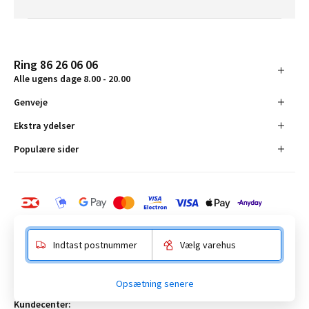
Ring 86 26 06 06
Alle ugens dage 8.00 - 20.00
Genveje
Ekstra ydelser
Populære sider
Indtast postnummer
Vælg varehus
BAUHAUS Danmark A/S:
Opsætning senere
Anelystparken 16, 8381 Tilst. CVR-nummer 19555305
Kundecenter: