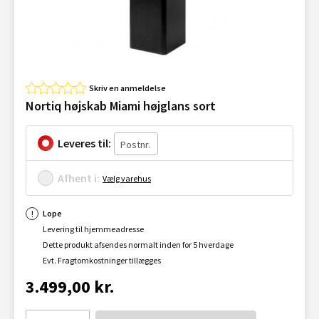
Skriv en anmeldelse
Nortiq højskab Miami højglans sort
Leveres til:
Afhent i:
Vælg varehus
Lope
Levering til hjemmeadresse
Dette produkt afsendes normalt inden for 5 hverdage
Evt. Fragtomkostninger tillægges
3.499,00 kr.