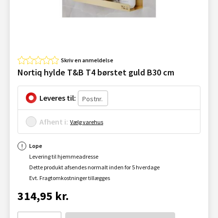
Skriv en anmeldelse
Nortiq hylde T&B T4 børstet guld B30 cm
Leveres til:
Afhent i:
Vælg varehus
Lope
Levering til hjemmeadresse
Dette produkt afsendes normalt inden for 5 hverdage
Evt. Fragtomkostninger tillægges
314,95 kr.