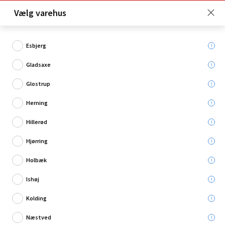
Click & Collect er gratis for Premium medlemmer -
Vælg varehus
Bliv medlem her!
Esbjerg
Gladsaxe
Hvad søger du?
Glostrup
Ledninger & kabler
Herning
Hillerød
Restsalg
Hjørring
Holbæk
Ishøj
Kolding
Næstved