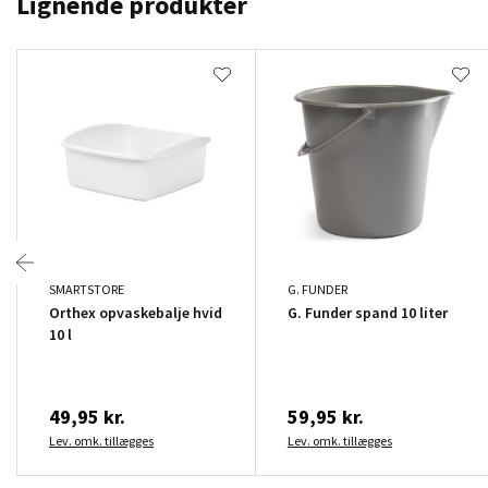
Lignende produkter
SMARTSTORE
G. FUNDER
Orthex opvaskebalje hvid
G. Funder spand 10 liter
10 l
49,95 kr.
59,95 kr.
Lev. omk. tillægges
Lev. omk. tillægges