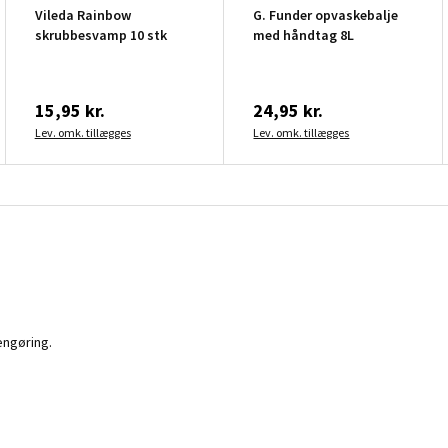
Vileda Rainbow
G. Funder opvaskebalje
skrubbesvamp 10 stk
med håndtag 8L
15,95 kr.
24,95 kr.
Lev. omk. tillægges
Lev. omk. tillægges
engøring.