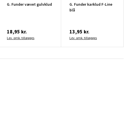
G. Funder vævet gulvklud
G. Funder karklud F-Line
blå
18,95 kr.
13,95 kr.
Lev. omk. tillægges
Lev. omk. tillægges