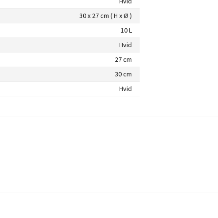
Hvid
30 x 27 cm ( H x Ø )
10 L
Hvid
27 cm
30 cm
Hvid