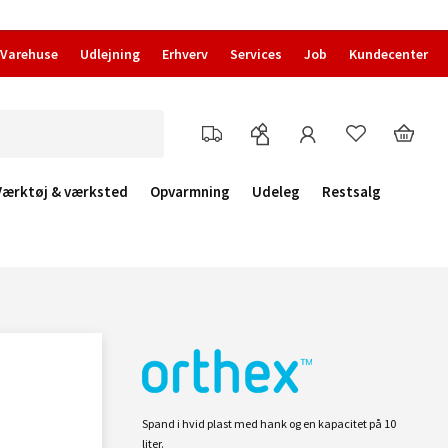
Varehuse
Udlejning
Erhverv
Services
Job
Kundecenter
Værktøj & værksted
Opvarmning
Udeleg
Restsalg
Spand i hvid plast med hank og en kapacitet på 10
liter.