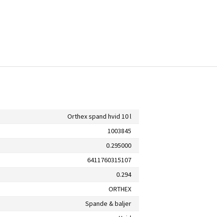
Orthex spand hvid 10 l
1003845
0.295000
6411760315107
0.294
ORTHEX
Spande & baljer