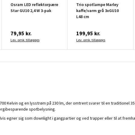
Osram LED reflektorpære
Trio spotlampe Marley
Star GU10 2,4 W 3-pak
kaffe/varm grå 3xGU10
L48 cm
79,95 kr.
199,95 kr.
Lev. omk. tillægges
Lev. omk. tillægges
0 Kelvin og en lysstrøm på 230 lm, der omtrent svarer til en traditionel 3
energibesparende spotbelysning.
vis egner sig som downlight i gangpartier og ved trapper eller til at frem