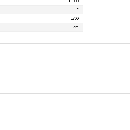
15000
F
2700
5.5 cm