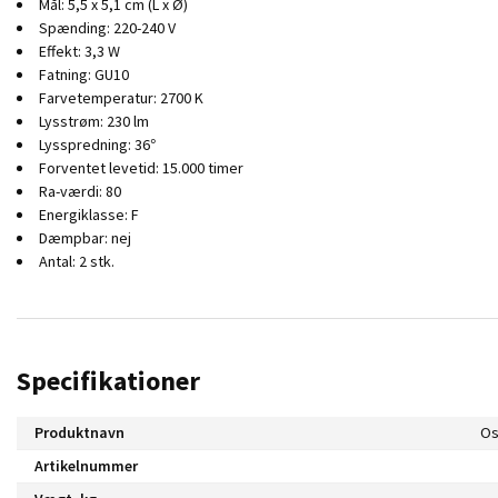
Mål: 5,5 x 5,1 cm (L x Ø)
Spænding: 220-240 V
Effekt: 3,3 W
Fatning: GU10
Farvetemperatur: 2700 K
Lysstrøm: 230 lm
Lysspredning: 36°
Forventet levetid: 15.000 timer
Ra-værdi: 80
Energiklasse: F
Dæmpbar: nej
Antal: 2 stk.
Specifikationer
Produktnavn
Os
Artikelnummer