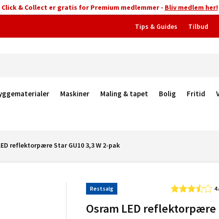
Click & Collect er gratis for Premium medlemmer -
Bliv medlem her!
Tips & Guides
Tilbud
yggematerialer
Maskiner
Maling & tapet
Bolig
Fritid
ED reflektorpære Star GU10 3,3 W 2-pak
Restsalg
4
Osram LED reflektorpære 