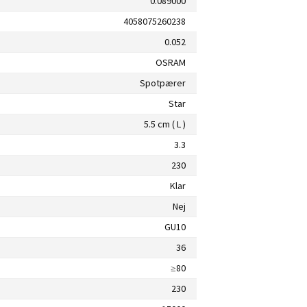
0.089000
4058075260238
0.052
OSRAM
Spotpærer
Star
5.5 cm ( L )
3.3
230
Klar
Nej
GU10
36
≥80
230