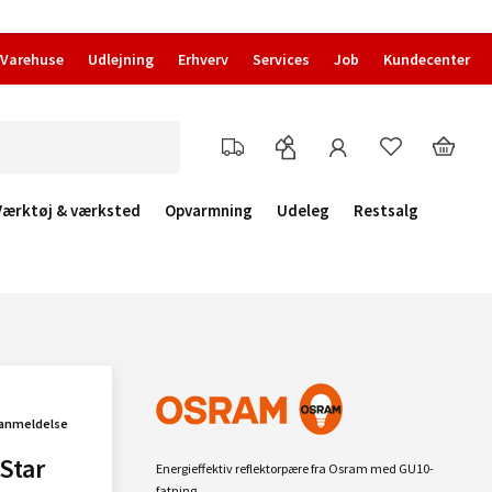
Varehuse
Udlejning
Erhverv
Services
Job
Kundecenter
Værktøj & værksted
Opvarmning
Udeleg
Restsalg
 anmeldelse
Star
Energieffektiv reflektorpære fra Osram med GU10-
fatning.