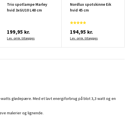
Trio spotlampe Marley
Nordlux spotskinne Eik
hvid 3xGU10 L48 cm
hvid 45 cm
199,95 kr.
194,95 kr.
Lev. omk. tillægges
Lev. omk. tillægges
5-watts glødepære. Med et lavt energiforbrug på blot 3,3 watt og en
hæve malerier og lignende.