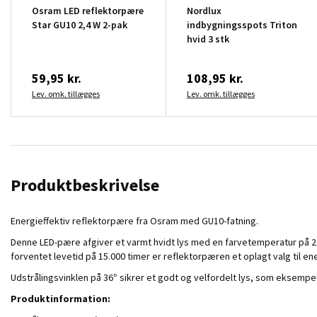
Osram LED reflektorpære
Nordlux
Star GU10 2,4 W 2-pak
indbygningsspots Triton
hvid 3 stk
59,95 kr.
108,95 kr.
Lev. omk. tillægges
Lev. omk. tillægges
Produktbeskrivelse
Energieffektiv reflektorpære fra Osram med GU10-fatning.
Denne LED-pære afgiver et varmt hvidt lys med en farvetemperatur på 270
forventet levetid på 15.000 timer er reflektorpæren et oplagt valg til 
Udstrålingsvinklen på 36° sikrer et godt og velfordelt lys, som eksempel
Produktinformation: