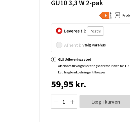
GU10 3,3 W 2-pak
Prod
Leveres til:
Afhent i:
Vælg varehus
GLS Udleveringssted
Afsendes til valgte leveringsadresse inden for 1-
Evt. fragtomkostninger tillægges
59,95 kr.
Læg i kurven