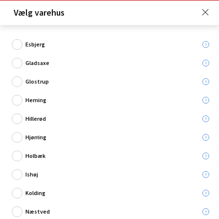
Click & Collect er gratis for Premium medlemmer -
Vælg varehus
Bliv medlem her!
Esbjerg
Gladsaxe
Hvad søger du?
Glostrup
Spotpærer
Herning
Hillerød
Hjørring
Holbæk
Ishøj
Kolding
Næstved