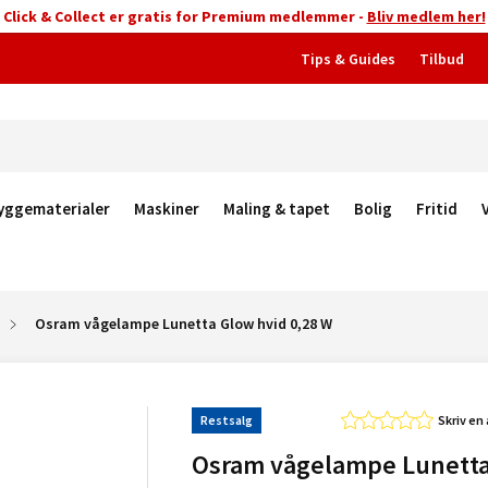
Click & Collect er gratis for Premium medlemmer -
Bliv medlem her!
Tips & Guides
Tilbud
yggematerialer
Maskiner
Maling & tapet
Bolig
Fritid
Osram vågelampe Lunetta Glow hvid 0,28 W
Restsalg
Skriv en
Osram vågelampe Lunett