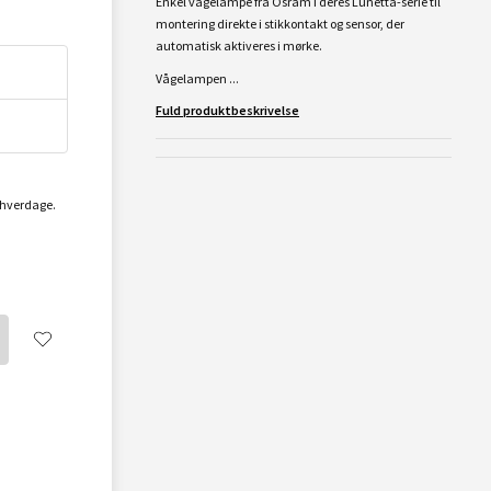
Enkel vågelampe fra Osram i deres Lunetta-serie til
montering direkte i stikkontakt og sensor, der
automatisk aktiveres i mørke.
Vågelampen ...
Fuld produktbeskrivelse
2 hverdage.