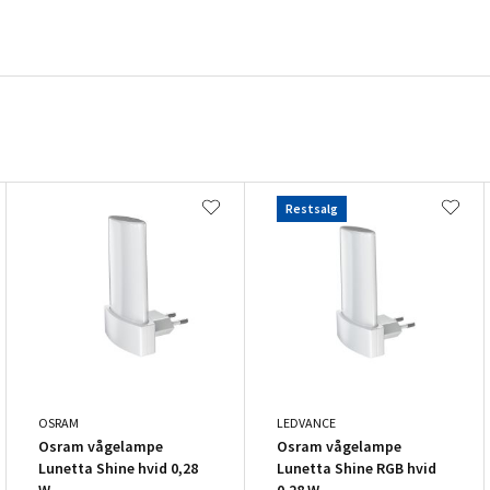
Restsalg
OSRAM
LEDVANCE
Osram vågelampe
Osram vågelampe
Lunetta Shine hvid 0,28
Lunetta Shine RGB hvid
W
0,28 W