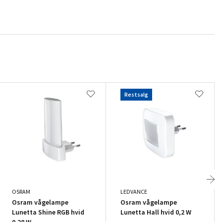
Restsalg
OSRAM
LEDVANCE
Osram vågelampe
Osram vågelampe
Lunetta Shine RGB hvid
Lunetta Hall hvid 0,2 W
0,28 W