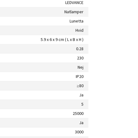
LEDVANCE
Natlamper
Lunetta
Hvid
5.9 x 6 x 9 cm ( L x B x H )
0.28
230
Nej
IP20
≥80
Ja
5
25000
Ja
3000