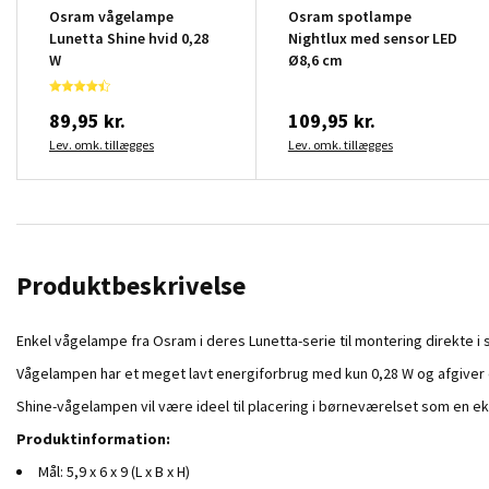
Osram vågelampe
Osram spotlampe
Lunetta Shine hvid 0,28
Nightlux med sensor LED
W
Ø8,6 cm
89,95 kr.
109,95 kr.
Lev. omk. tillægges
Lev. omk. tillægges
Produktbeskrivelse
Enkel vågelampe fra Osram i deres Lunetta-serie til montering direkte i 
Vågelampen har et meget lavt energiforbrug med kun 0,28 W og afgiver et 
Shine-vågelampen vil være ideel til placering i børneværelset som en ek
Produktinformation:
Mål: 5,9 x 6 x 9 (L x B x H)