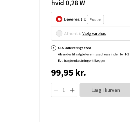
hvid 0,28 W
Leveres til:
Afhent i:
Vælg varehus
GLS Udleveringssted
Afsendes til valgte leveringsadresse inden for 1-
Evt. fragtomkostninger tillægges
99,95 kr.
Læg i kurven