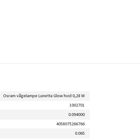
Osram vågelampe Lunetta Glow hvid 0,28 W
1002701
0.094000
4058075266766
0.065