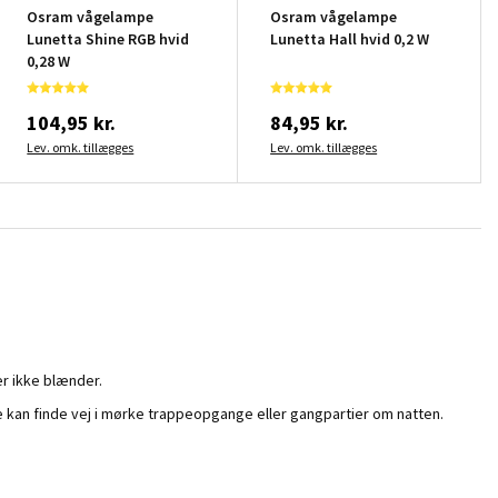
Osram vågelampe
Osram vågelampe
Lunetta Shine RGB hvid
Lunetta Hall hvid 0,2 W
0,28 W
104,95 kr.
84,95 kr.
Lev. omk. tillægges
Lev. omk. tillægges
er ikke blænder.
e kan finde vej i mørke trappeopgange eller gangpartier om natten.