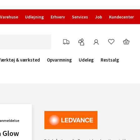
Varehuse
Udlejning
Erhverv
Services
Job
Kundecenter
Værktøj & værksted
Opvarmning
Udeleg
Restsalg
 anmeldelse
a Glow