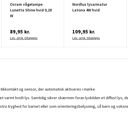
Osram vågelampe
Nordlux lysarmatur
Lunetta Shine hvid 0,28
Latona 4W hvid
W
89,95 kr.
109,95 kr.
Lev. omk. tillægges
Lev. omk. tillægges
stikkontakt og sensor, der automatisk aktiveres i mørke.
varmt hvidt lys. Samtidig sikrer skærmen foran lyskilden et diffust lys, d
stra tryghed for barnet eller som orienteringsbelysning, så børn og voksn