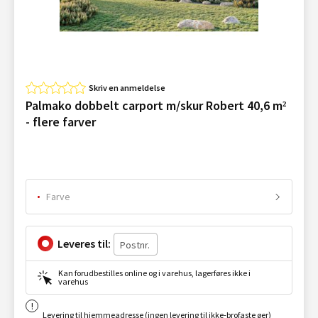
Skriv en anmeldelse
Palmako dobbelt carport m/skur Robert 40,6 m²
- flere farver
Farve
Leveres til:
Kan forudbestilles online og i varehus, lagerføres ikke i
varehus
Levering til hjemmeadresse (ingen levering til ikke-brofaste øer)