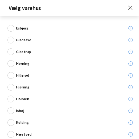
Click & Collect er gratis for Premium medlemmer -
Vælg varehus
Bliv medlem her!
Esbjerg
Gladsaxe
Hvad søger du?
Glostrup
Loftlamper
Herning
Hillerød
Restsalg
Hjørring
Holbæk
Ishøj
Kolding
Næstved