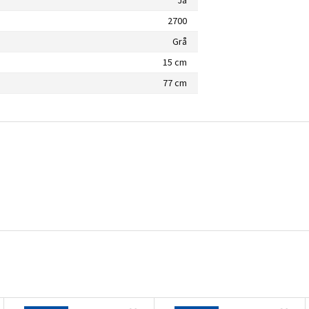
2700
Grå
15 cm
77 cm