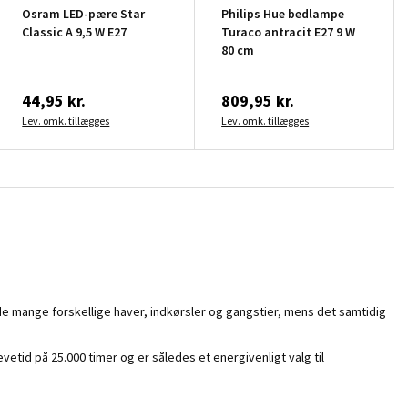
Osram LED-pære Star
Philips Hue bedlampe
Classic A 9,5 W E27
Turaco antracit E27 9 W
80 cm
44,95 kr.
809,95 kr.
Lev. omk. tillægges
Lev. omk. tillægges
e mange forskellige haver, indkørsler og gangstier, mens det samtidig
tid på 25.000 timer og er således et energivenligt valg til