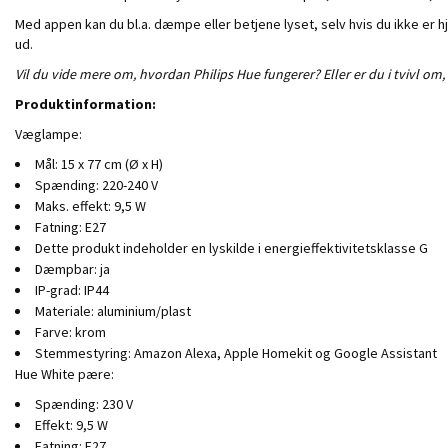
Med appen kan du bl.a. dæmpe eller betjene lyset, selv hvis du ikke er
ud.
Vil du vide mere om, hvordan Philips Hue fungerer? Eller er du i tvivl om,
Produktinformation:
Væglampe:
Mål: 15 x 77 cm (Ø x H)
Spænding: 220-240 V
Maks. effekt: 9,5 W
Fatning: E27
Dette produkt indeholder en lyskilde i energieffektivitetsklasse G
Dæmpbar: ja
IP-grad: IP44
Materiale: aluminium/plast
Farve: krom
Stemmestyring: Amazon Alexa, Apple Homekit og Google Assistant
Hue White pære:
Spænding: 230 V
Effekt: 9,5 W
Fatning: E27