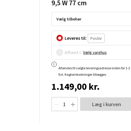
9,5 W 77 cm
Vælg tilbehør
Leveres til:
Afhent i:
Vælg varehus
Afsendes til valgte leveringsadresse inden for 1-
Evt. fragtomkostninger tillægges
1.149,00 kr.
Læg i kurven