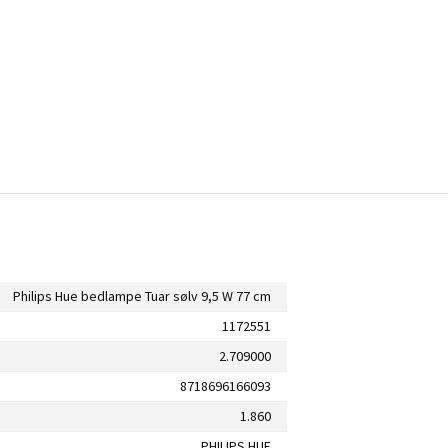
Philips Hue bedlampe Tuar sølv 9,5 W 77 cm
1172551
2.709000
8718696166093
1.860
PHILIPS HUE