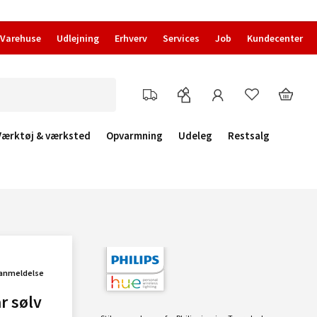
Varehuse
Udlejning
Erhverv
Services
Job
Kundecenter
Værktøj & værksted
Opvarmning
Udeleg
Restsalg
 anmeldelse
r sølv