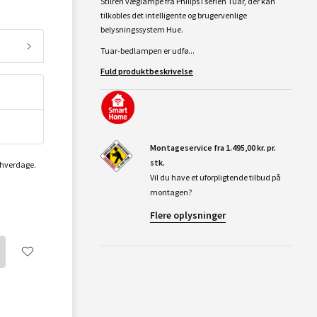
Stilren væglampe fra Philips i serien Tuar, der kan
tilkobles det intelligente og brugervenlige
belysningssystem Hue.
Tuar-bedlampen er udfø...
Fuld produktbeskrivelse
Montageservice fra 1.495,00 kr. pr.
stk.
2 hverdage.
Vil du have et uforpligtende tilbud på
montagen?
Flere oplysninger