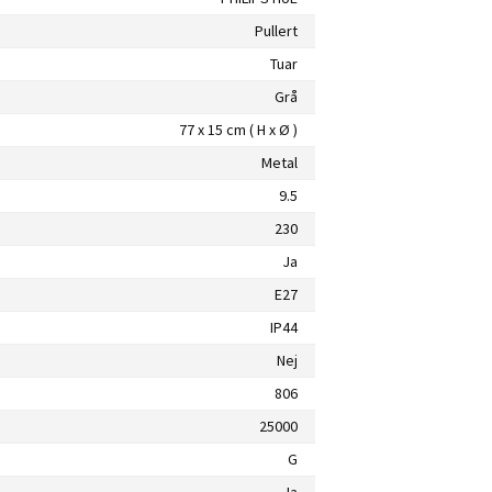
Pullert
Tuar
Grå
77 x 15 cm ( H x Ø )
Metal
9.5
230
Ja
E27
IP44
Nej
806
25000
G
Ja