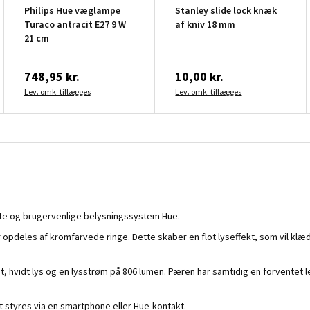
Philips Hue væglampe
Stanley slide lock knæk
Turaco antracit E27 9 W
af kniv 18 mm
21 cm
748,95 kr.
10,00 kr.
Lev. omk. tillægges
Lev. omk. tillægges
gente og brugervenlige belysningssystem Hue.
pdeles af kromfarvede ringe. Dette skaber en flot lyseffekt, som vil klæd
vidt lys og en lysstrøm på 806 lumen. Pæren har samtidig en forventet leve
t styres via en smartphone eller Hue-kontakt.