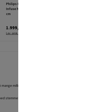
Philips Hue plafond
Philips Hue LED-plafond
Infuse hvid WCA LED Ø38
Being metal Ø35 cm inkl.
cm
lysdæmperkontakt
1.999,00 kr.
1.569,00 kr.
Lev. omk. tillægges
Lev. omk. tillægges
 mange millioner forskellige farver og over 50.000 nuancer af hvidt lys.
lles med stemmekommandoer ved hjælp af Smart Home-assistenterne