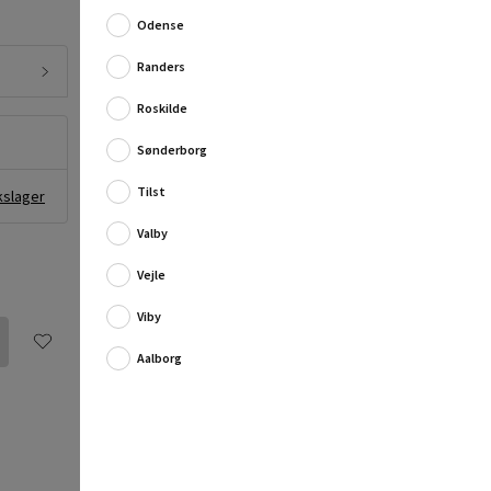
Intelligent loftsbelysning til det moderne hjem fra
Philips Hue.
Odense
Infuse-plafonden kaster et kraftigt lys ud i rummet og
Randers
et subtilt skær op mod...
Roskilde
Fuld produktbeskrivelse
Sønderborg
Tilst
kslager
Montageservice fra 795,00 kr. pr. stk.
Valby
Vil du have et uforpligtende tilbud på
Vejle
montagen?
Flere oplysninger
Viby
Aalborg