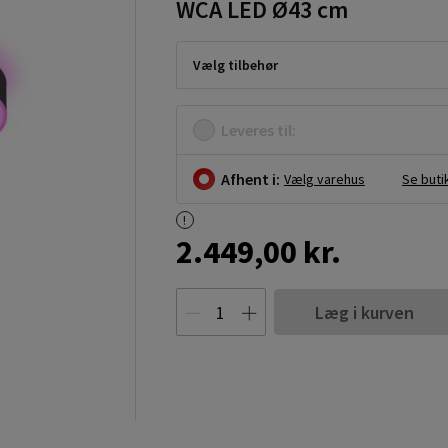
WCA LED Ø43 cm
Vælg tilbehør
Leveres til:
Afhent i:
Vælg varehus
Se buti
2.449,00 kr.
Læg i kurven