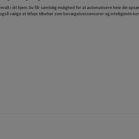
eralt i dit hjem. Du får samtidig mulighed for at automatisere hele din opsæt
 også vælge at tilføje tilbehør som bevægelsessensorer og intelligente kon