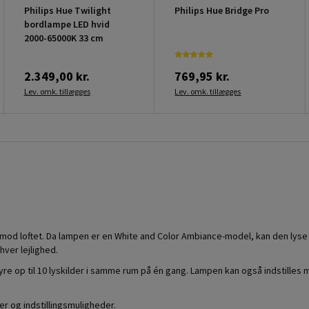
Philips Hue Twilight
Philips Hue Bridge Pro
bordlampe LED hvid
2000-65000K 33 cm
2.349,00 kr.
769,95 kr.
Lev. omk. tillægges
Lev. omk. tillægges
 mod loftet. Da lampen er en White and Color Ambiance-model, kan den lyse i
ver lejlighed.
styre op til 10 lyskilder i samme rum på én gang. Lampen kan også indsti
er og indstillingsmuligheder.