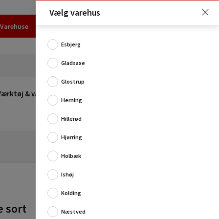
Vælg varehus
Varehuse
Udlejning
Erhverv
Services
Job
Kundecenter
Esbjerg
Gladsaxe
Glostrup
Værktøj & værksted
Opvarmning
Udeleg
Restsalg
Herning
Hillerød
Hjørring
Holbæk
Ishøj
Kolding
e sort
Næstved