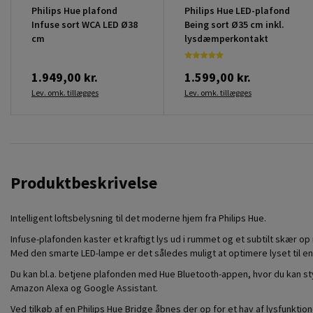
Philips Hue plafond
Philips Hue LED-plafond
Infuse sort WCA LED Ø38
Being sort Ø35 cm inkl.
cm
lysdæmperkontakt
1.949,00 kr.
1.599,00 kr.
Lev. omk. tillægges
Lev. omk. tillægges
Produktbeskrivelse
Intelligent loftsbelysning til det moderne hjem fra Philips Hue.
Infuse-plafonden kaster et kraftigt lys ud i rummet og et subtilt skær op
Med den smarte LED-lampe er det således muligt at optimere lyset til enh
Du kan bl.a. betjene plafonden med Hue Bluetooth-appen, hvor du kan 
Amazon Alexa og Google Assistant.
Ved tilkøb af en Philips Hue Bridge åbnes der op for et hav af lysfunktion