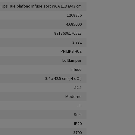
ilips Hue plafond Infuse sort WCA LED Ø43 cm
1208356
4.685000
8718696176528
3.772
PHILIPS HUE
Loftlamper
Infuse
8.4 x 42.5 cm ( H x Ø )
52.5
Moderne
Ja
Sort
IP20
3700