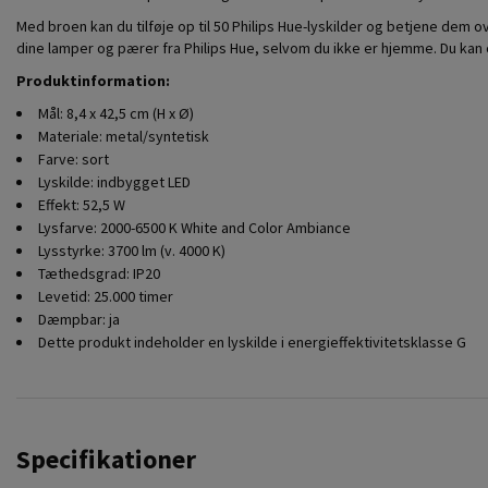
Med broen kan du tilføje op til 50 Philips Hue-lyskilder og betjene dem ov
dine lamper og pærer fra Philips Hue, selvom du ikke er hjemme. Du kan
Produktinformation:
Mål: 8,4 x 42,5 cm (H x Ø)
Materiale: metal/syntetisk
Farve: sort
Lyskilde: indbygget LED
Effekt: 52,5 W
Lysfarve: 2000-6500 K White and Color Ambiance
Lysstyrke: 3700 lm (v. 4000 K)
Tæthedsgrad: IP20
Levetid: 25.000 timer
Dæmpbar: ja
Dette produkt indeholder en lyskilde i energieffektivitetsklasse G
Specifikationer