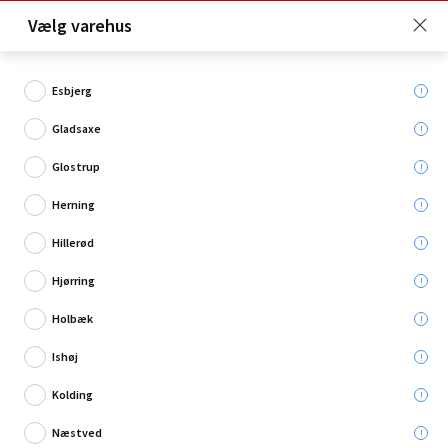
Click & Collect er gratis for Premium medlemmer -
Vælg varehus
Bliv medlem her!
Esbjerg
Gladsaxe
Hvad søger du?
Glostrup
Loftlamper
Herning
Hillerød
Restsalg
Hjørring
Holbæk
Ishøj
Kolding
Næstved